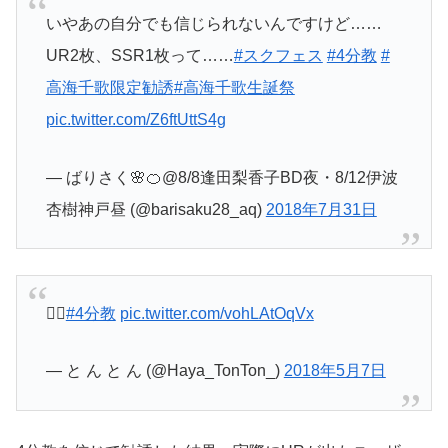
いやあの自分でも信じられないんですけど……
UR2枚、SSR1枚って……
#スクフェス
#4分教
#
高海千歌限定勧誘
#高海千歌生誕祭
pic.twitter.com/Z6ftUttS4g
— ばりさく🌸🍊@8/8逢田梨香子BD夜・8/12伊波
杏樹神戸昼 (@barisaku28_aq)
2018年7月31日
🙅‍♂️
#4分教
pic.twitter.com/vohLAtOqVx
— と ん と ん (@Haya_TonTon_)
2018年5月7日