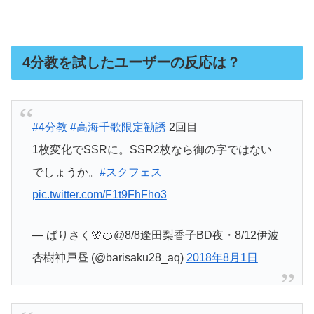
4分教を試したユーザーの反応は？
#4分教
#高海千歌限定勧誘
2回目
1枚変化でSSRに。SSR2枚なら御の字ではない
でしょうか。
#スクフェス
pic.twitter.com/F1t9FhFho3
— ばりさく🌸🍊@8/8逢田梨香子BD夜・8/12伊波
杏樹神戸昼 (@barisaku28_aq)
2018年8月1日