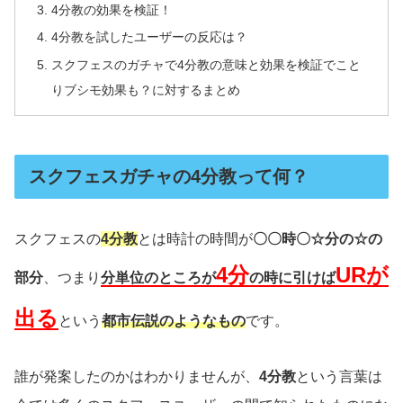
4分教の効果を検証！
4分教を試したユーザーの反応は？
スクフェスのガチャで4分教の意味と効果を検証でこと
りブシモ効果も？に対するまとめ
スクフェスガチャの4分教って何？
スクフェスの
4分教
とは時計の時間が
〇〇時〇☆分の☆の
4分
URが
部分
、つまり
分単位のところが
の時に引けば
出る
という
都市伝説のようなもの
です。
誰が発案したのかはわかりませんが、
4分教
という言葉は