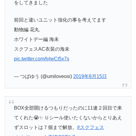
をしてきました
前回と違いユニット強化の事を考えてます
動物編 花丸
ホワイトデー編 海未
スクフェスAC衣装の海未
pic.twitter.com/tylwCt5x7s
— つばゆう (@umiloveosi)
2019年8月15日
BOX全部開けるつもりだったのに11連２回目で来
てくれた😭✨ Ｕシール使いたくないからとりあえ
ずスロットは７個まで解放。
#スクフェス