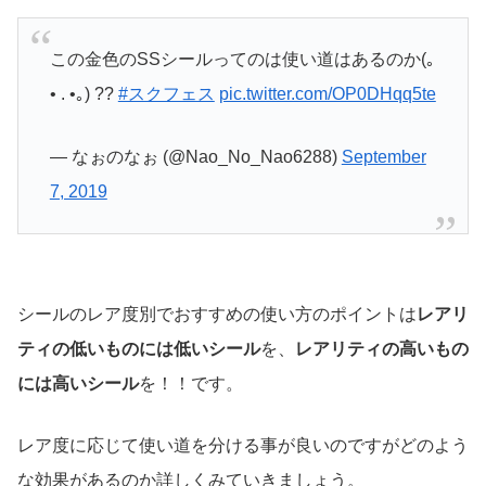
この金色のSSシールってのは使い道はあるのか(｡
• . •｡) ??
#スクフェス
pic.twitter.com/OP0DHqq5te
— なぉのなぉ (@Nao_No_Nao6288)
September
7, 2019
シールのレア度別でおすすめの使い方のポイントは
レアリ
ティの低いものには低いシール
を、
レアリティの高いもの
には高いシール
を！！です。
レア度に応じて使い道を分ける事が良いのですがどのよう
な効果があるのか詳しくみていきましょう。