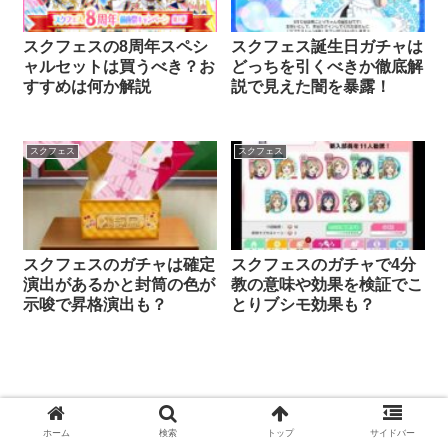
スクフェスの8周年スペシ
スクフェス誕生日ガチャは
ャルセットは買うべき？お
どっちを引くべきか徹底解
すすめは何か解説
説で見えた闇を暴露！
スクフェス
スクフェス
スクフェスのガチャは確定
スクフェスのガチャで4分
演出があるかと封筒の色が
教の意味や効果を検証でこ
示唆で昇格演出も？
とりブシモ効果も？
ホーム
検索
トップ
サイドバー