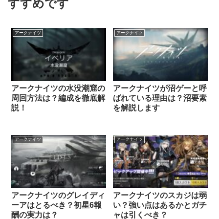
すすめです
アークナイツ
アークナイツ
アークナイツの水没潮窟の
アークナイツが沼ゲーと呼
周回方法は？編成を徹底解
ばれている理由は？沼要素
説！
を解説します
アークナイツ
アークナイツ
アークナイツのグレイディ
アークナイツのスカジは弱
ーアはとるべき？初星6報
い？強い点はあるかとガチ
酬の実力は？
ャは引くべき？