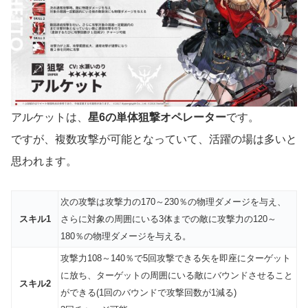
アルケットは、
星6の単体狙撃オペレーター
です。
ですが、複数攻撃が可能となっていて、活躍の場は多いと
思われます。
次の攻撃は攻撃力の170～230％の物理ダメージを与え、
スキル1
さらに対象の周囲にいる3体までの敵に攻撃力の120～
180％の物理ダメージを与える。
攻撃力108～140％で5回攻撃できる矢を即座にターゲット
に放ち、ターゲットの周囲にいる敵にバウンドさせること
スキル2
ができる(1回のバウンドで攻撃回数が1減る)