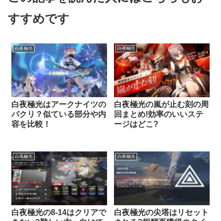
すすめです
白夜極光
白夜極光
白夜極光はアークナイツの
白夜極光の嵐が止む刻の周
パクリ？似ている部分や内
回まとめ!効率のいいステ
容を比較！
ージはどこ?
白夜極光
白夜極光
白夜極光の8-14はクリアで
白夜極光の尖塔はリセット