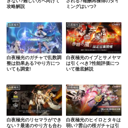
きない?難しい方へ向けて
される?報酬再獲得のタイ
攻略解説
ミングはいつ?
白夜極光
白夜極光
白夜極光のガチャで乱数調
白夜極光のイブとサメヤマ
整は効果ある?やり方につ
は引くべき?性能評価につ
いても調査!
いて徹底解説
白夜極光
白夜極光
白夜極光のリセマラができ
白夜極光のヒイロとタキは
ない？最速のやり方も合わ
弱い?雲山の桜ガチャは引