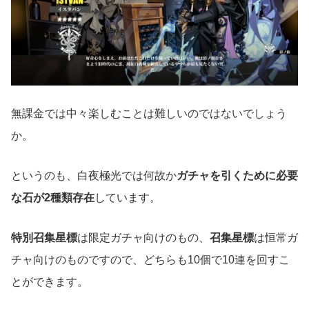
無課金では中々楽しむことは難しいのではないでしょう
か。
というのも、白夜極光では何故か
ガチャを引くために必要
な石が2種類存在
しています。
特別召集星標
は限定ガチャ向けのもの、
召集星標
は恒常ガ
チャ向けのものですので、どちらも10個で10連を回すこ
とができます。