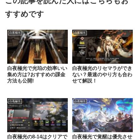
この記事を読んだ人にはこちらもお
すすめです
白夜極光
白夜極光
白夜極光で光珀の効率いい
白夜極光のリセマラができ
集め方は?おすすめの課金
ない？最速のやり方も合わ
方法も公開!
せて解説！
白夜極光
白夜極光
白夜極光の8-14はクリアで
白夜極光で覚醒は優先させ