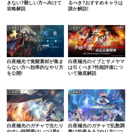
きない?難しい方へ向けて
るべき?おすすめキャラは
攻略解説
誰か解説!
白夜極光
白夜極光
白夜極光で覚醒素材が集ま
白夜極光のイブとサメヤマ
らない方へ効率的なやり方
は引くべき?性能評価につ
を公開!
いて徹底解説
白夜極光
白夜極光
白夜極光のガチャで当たり
白夜極光のガチャで乱数調
やすい時間帯はいつ?星6
整は効果ある?やり方につ