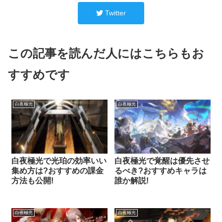
Twitter
この記事を読んだ人にはこちらもお
すすめです
白夜極光
白夜極光
白夜極光で光珀の効率いい
白夜極光で覚醒は優先させ
集め方は?おすすめの課金
るべき?おすすめキャラは
方法も公開!
誰か解説!
白夜極光
白夜極光