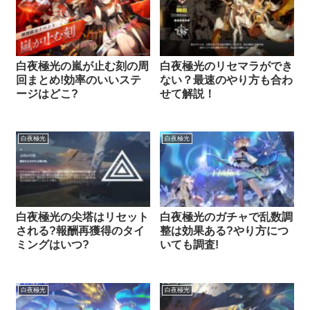
白夜極光の嵐が止む刻の周
白夜極光のリセマラができ
回まとめ!効率のいいステ
ない？最速のやり方も合わ
ージはどこ?
せて解説！
白夜極光
白夜極光
白夜極光の尖塔はリセット
白夜極光のガチャで乱数調
される?報酬再獲得のタイ
整は効果ある?やり方につ
ミングはいつ?
いても調査!
白夜極光
白夜極光