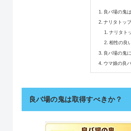
良バ場の鬼
ナリタトッ
ナリタト
相性の良
良バ場の鬼
ウマ娘の良
良バ場の鬼は取得すべきか？