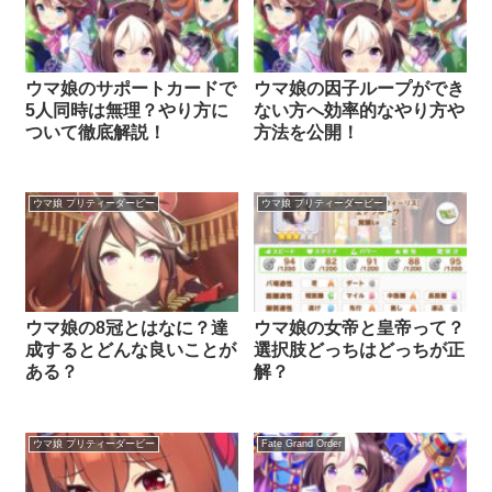
ウマ娘のサポートカードで
ウマ娘の因子ループができ
5人同時は無理？やり方に
ない方へ効率的なやり方や
ついて徹底解説！
方法を公開！
ウマ娘 プリティーダービー
ウマ娘 プリティーダービー
ウマ娘の8冠とはなに？達
ウマ娘の女帝と皇帝って？
成するとどんな良いことが
選択肢どっちはどっちが正
ある？
解？
ウマ娘 プリティーダービー
Fate Grand Order