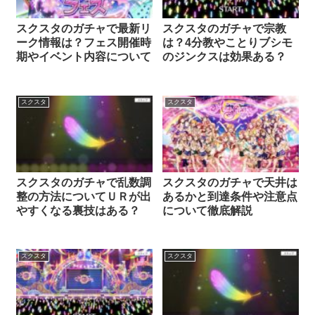
スクスタのガチャで最新リ
スクスタのガチャで宗教
ーク情報は？フェス開催時
は？4分教やことりブシモ
期やイベント内容について
のジンクスは効果ある？
スクスタ
スクスタ
スクスタのガチャで乱数調
スクスタのガチャで天井は
整の方法についてＵＲが出
あるかと到達条件や注意点
やすくなる裏技はある？
について徹底解説
スクスタ
スクスタ