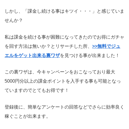
しかし、「課金し続ける事はキツイ・・・」と感じていま
せんか？
私は課金を続ける事が困難になってきたのでお得にガチャ
を回す方法は無いか？とリサーチした所、
>>無料でジュ
エルをゲット出来る裏ワザ
を見つける事が出来ました！
この裏ワザは、今キャンペーンをおこなっており最大
5000円分以上の課金ポイントを入手する事も可能となっ
ていますのでとてもお得です！
登録後に、簡単なアンケートの回答などでさらに効率良く
稼ぐことが出来ます。