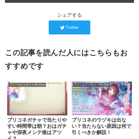
シェアする
Twitter
この記事を読んだ人にはこちらもお
すすめです
プリンセスコネクトRe:Dive
プリンセスコネクトRe:Dive
プリコネガチャで当たりや
プリコネのウヅキは出な
すい時間帯は朝？おはガチ
い？当たらない原因は何で
ャや深夜メンテ後はアツ
引くべきか解説！
イ？