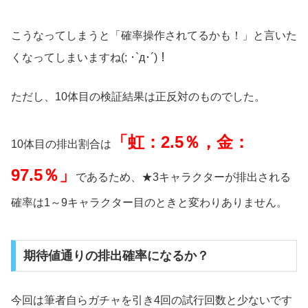
こうなってしまうと「確率操作されてるかも！」と言いた
くなってしまいますね(; ･`д･´)！
ただし、10体目の検証結果は正反対のものでした。
「虹：2.5％，金：
10体目の排出割合は
97.5％」
であるため、★3キャラクターが排出される
確率は1～9キャラクター目のときと変わりありません。
期待値通りの排出確率になるか？
今回は筆者自らガチャを引き4回の試行回数と少ないです