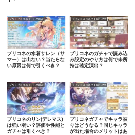
プリンセスコネクトRe:Dive
プリンセスコネクトRe:Dive
プリコネの水着サレン（サ
プリコネのガチャで読み込
マー）は出ない？当たらな
み設定のやり方は何で未所
い原因は何で引くべき？
持は確定演出？
プリンセスコネクトRe:Dive
プリンセスコネクトRe:Dive
プリコネのリン(デレマス)
プリコネガチャでキャラ被
は強い弱い？評価や性能と
りはどうなる？同じキャラ
ガチャは引くべき？
が出た場合のメリットはあ