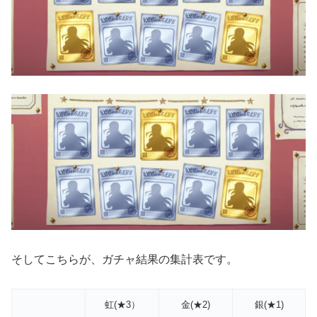
そしてこちらが、ガチャ結果の集計表です。
虹(★3）
金(★2)
銀(★1)