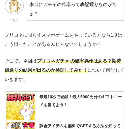
本当にガチャの確率って
表記通り
なのかな
ぁ？
ゴン太
プリコネに限らずスマホゲームをやっている方なら1度は
こう思ったことがあるんじゃないでしょうか？
そこで、今回は
プリコネガチャ の確率操作はある？期待
値通りの結果が出るのか検証してみた！
について解説して
いきます。
最速10秒で登録！最大5000円分のギフトコー
ドを当てよう！
課金アイテムを無料でGETする方法を知って