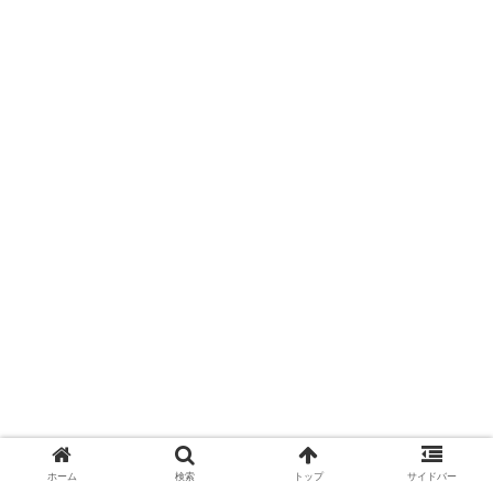
ホーム
検索
トップ
サイドバー