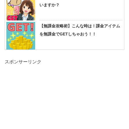
いますか？
【無課金攻略術】こんな時は！課金アイテム
を無課金でGETしちゃおう！！
スポンサーリンク