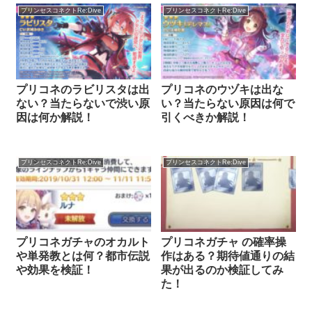
プリンセスコネクトRe:Dive
プリンセスコネクトRe:Dive
プリコネのラビリスタは出
プリコネのウヅキは出な
ない？当たらないで渋い原
い？当たらない原因は何で
因は何か解説！
引くべきか解説！
プリンセスコネクトRe:Dive
プリンセスコネクトRe:Dive
プリコネガチャのオカルト
プリコネガチャ の確率操
や単発教とは何？都市伝説
作はある？期待値通りの結
や効果を検証！
果が出るのか検証してみ
た！