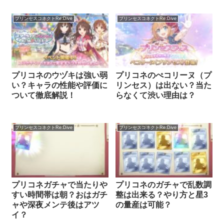
プリンセスコネクトRe:Dive
プリンセスコネクトRe:Dive
プリコネのウヅキは強い弱
プリコネのぺコリーヌ（プ
い？キャラの性能や評価に
リンセス）は出ない？当た
ついて徹底解説！
らなくて渋い理由は？
プリンセスコネクトRe:Dive
プリンセスコネクトRe:Dive
プリコネガチャで当たりや
プリコネのガチャで乱数調
すい時間帯は朝？おはガチ
整は出来る？やり方と星3
ャや深夜メンテ後はアツ
の量産は可能？
イ？