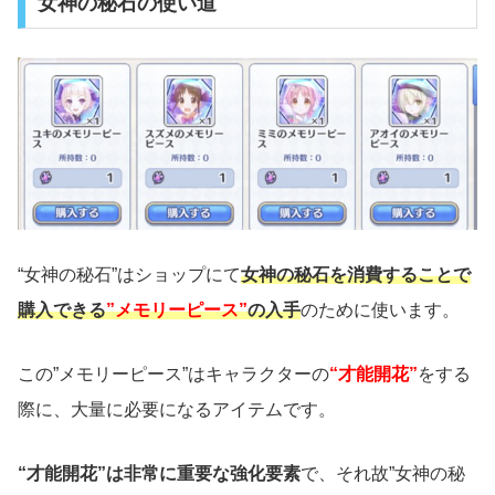
女神の秘石の使い道
“女神の秘石”はショップにて
女神の秘石を消費することで
購入できる
”メモリーピース”
の入手
のために使います。
この”メモリーピース”はキャラクターの
“才能開花”
をする
際に、大量に必要になるアイテムです。
“才能開花”は非常に重要な強化要素
で、それ故”女神の秘