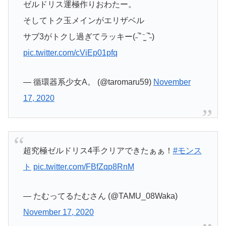
ゼルドリス運極作りおわたー。
そしてトク玉メインがエリザベル
サブ3がトクし過ぎてラッキー(˶‾᷄ ⁻̫ ‾᷅˵)
pic.twitter.com/cViEp01pfq
— 循環器系少女A。 (@taromaru59)
November
17, 2020
超究極ゼルドリス4手クリアできたぁぁ！
#モンス
ト
pic.twitter.com/FBfZqp8RnM
— たむってるたむさん (@TAMU_08Waka)
November 17, 2020