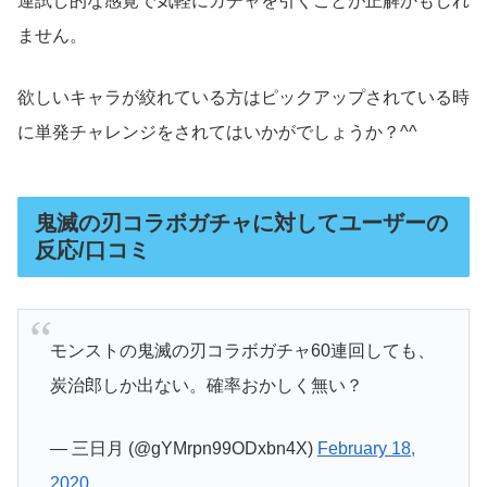
運試し的な感覚で気軽にガチャを引くことが正解かもしれ
ません。
欲しいキャラが絞れている方はピックアップされている時
に単発チャレンジをされてはいかがでしょうか？^^
鬼滅の刃コラボガチャに対してユーザーの
反応/口コミ
モンストの鬼滅の刃コラボガチャ60連回しても、
炭治郎しか出ない。確率おかしく無い？
— 三日月 (@gYMrpn99ODxbn4X)
February 18,
2020