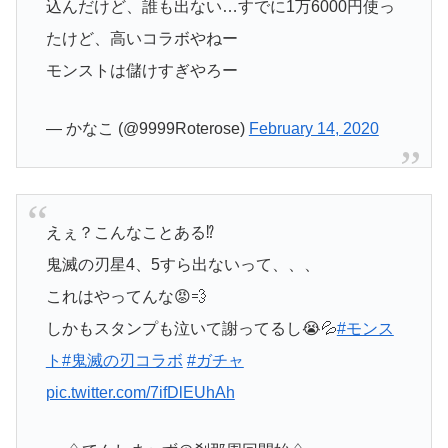
込んだけど、誰も出ない…すでに1万6000円使っ
たけど、高いコラボやねー
モンストは儲けすぎやろー
— かなこ (@9999Roterose)
February 14, 2020
えぇ？こんなことある⁉️
鬼滅の刃星4、5すら出ないって、、、
これはやってんな😡💨
しかもスタンプも泣いて謝ってるし😭💦
#モンス
ト
#鬼滅の刃コラボ
#ガチャ
pic.twitter.com/7ifDlEUhAh