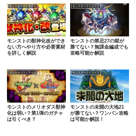
モンスターストライク
モンスターストライク
モンストの獣神化改ができ
モンストの禁忌27の獄が
ない方へやり方や必要素材
勝てない？無課金編成でも
を詳しく解説
攻略可能か解説
モンスターストライク
モンスターストライク
モンストのメリオダス獣神
モンストの未開の大地21
化は弱い？第1弾のガチャ
が勝てない？ワンパン攻略
は引くべき？
は可能か解説！