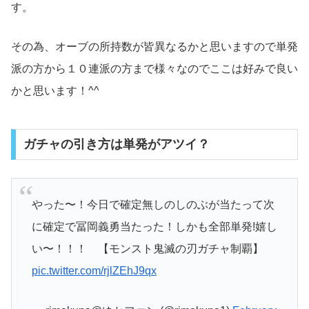
す。
その為、オーブの所持数が皆異なるかと思いますので単発
派の方から１０連派の方まで様々なのでここは好みで良い
かと思います！^^
ガチャの引き方は単発がアツイ？
やった〜！今日で確定無しのしのぶが当たって次
に確定で冨岡義勇当たった！しかも全部単発!嬉し
い〜！！！ 【モンスト鬼滅の刃ガチャ制覇】
pic.twitter.com/rjlZEhJ9qx