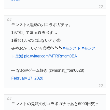
モンスト×鬼滅の刃コラボガチャ。
197連して冨岡義勇出ず…
1番欲しいのに出ないとか😡
確率おかしいだろ😉😉🔪🔪🔪
#モンスト
#モンス
ト鬼滅
pic.twitter.com/MTRRmcm0EA
— なお@ゲーム好き (@monst_from0628)
February 17, 2020
モンストの鬼滅の刃コラボガチャあと6000円突っ