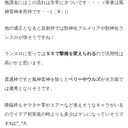
無課金にはこの流れは非常にきついです・・・（筆者は風
神雷神未所持です・・( ；∀；)）
他の適正となると反射枠では獣神化プルメリアや獣神化ラ
ンスロが強そうですね！
ランスロに至っては
ＳＳで撃種を変えられる
ので汎用性は
高いかと思います。
貫通枠ですと風神雷神を除くと
ペリーやウルズ
が火力面で
は優秀となりそうです。
降臨枠もヤマタケ零やエアーなど使えそうなキャラがいる
のでイデア初実装の時よりも多少はマシになっていそうで
すね(;^_^A