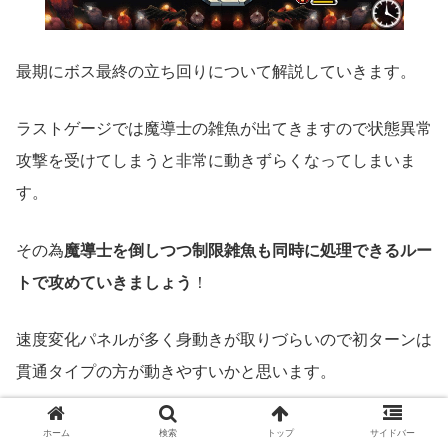
最期にボス最終の立ち回りについて解説していきます。
ラストゲージでは魔導士の雑魚が出てきますので状態異常
攻撃を受けてしまうと非常に動きずらくなってしまいま
す。
その為
魔導士を倒しつつ制限雑魚も同時に処理できるルー
トで攻めていきましょう
！
速度変化パネルが多く身動きが取りづらいので初ターンは
貫通タイプの方が動きやすいかと思います。
反射タイプは撃種変化パネルを上手く使って立ち回るとい
ホーム
検索
トップ
サイドバー