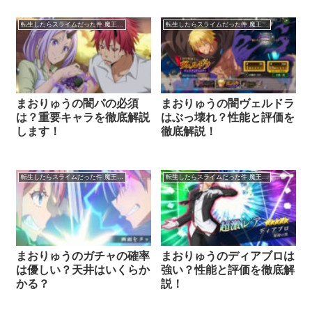
転生したらスライムだった件 魔王と竜の建国譚
転生したらスライムだった件 魔王と竜の建国譚
まおりゅうの闇パの必須
まおりゅうの闇ヴェルドラ
は？重要キャラを徹底解説
はぶっ壊れ？性能と評価を
します！
徹底解説！
転生したらスライムだった件 魔王と竜の建国譚
転生したらスライムだった件 魔王と竜の建国譚
まおりゅうのガチャの確率
まおりゅうのディアブロは
は優しい？天井はいくらか
強い？性能と評価を徹底解
かる？
説！