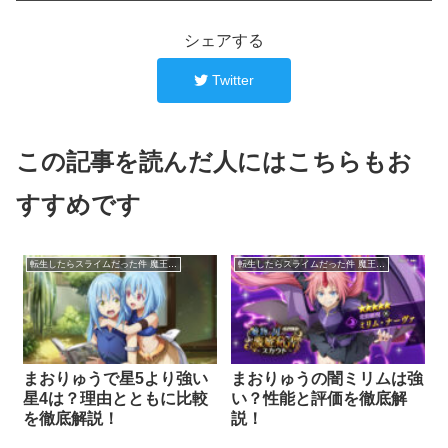
シェアする
Twitter
この記事を読んだ人にはこちらもお
すすめです
転生したらスライムだった件 魔王と竜の建国譚
転生したらスライムだった件 魔王と竜の建国譚
まおりゅうで星5より強い
まおりゅうの闇ミリムは強
星4は？理由とともに比較
い？性能と評価を徹底解
を徹底解説！
説！