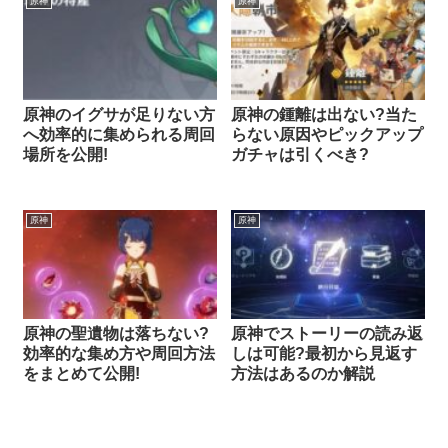
原神
原神
原神のイグサが足りない方
原神の鍾離は出ない?当た
へ効率的に集められる周回
らない原因やピックアップ
場所を公開!
ガチャは引くべき?
原神
原神
原神の聖遺物は落ちない?
原神でストーリーの読み返
効率的な集め方や周回方法
しは可能?最初から見返す
をまとめて公開!
方法はあるのか解説