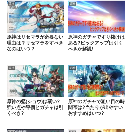
原神
原神
原神はリセマラが必要ない
原神のガチャですり抜けは
理由は？リセマラをすべき
ある?ピックアップは引く
なのはいつ？
べきか解説!
原神
原神
原神の魈(ショウ)は弱い?
原神のガチャで狙い目の時
強い点や評価とガチャは引
間帯は?当たりが出やすい
くべき?
おすすめはいつ?