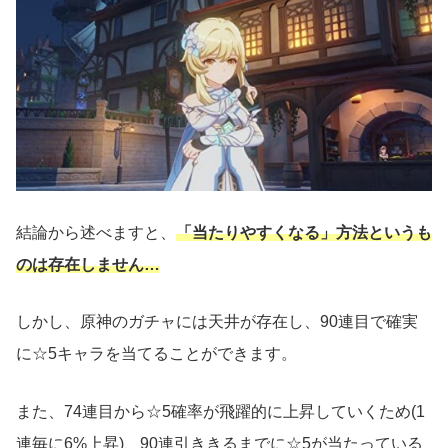
結論から述べますと、
「当たりやすくなる」方法というも
のは存在しません…
しかし、原神のガチャには天井が存在し、90連目で確実
に☆5キャラを当てることができます。
また、74連目から☆5確率が飛躍的に上昇していくため(1
連毎に6%上昇)、90連引ききるまでに☆5が当たっている