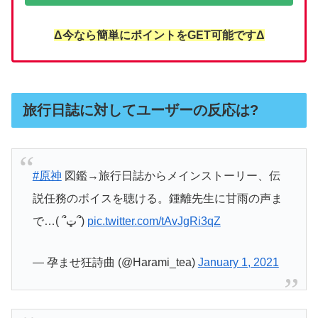
Δ今なら簡単にポイントをGET可能ですΔ
旅行日誌に対してユーザーの反応は?
#原神
図鑑→旅行日誌からメインストーリー、伝
説任務のボイスを聴ける。鍾離先生に甘雨の声ま
で…( ՞ټ՞)
pic.twitter.com/tAvJgRi3qZ
— 孕ませ狂詩曲 (@Harami_tea)
January 1, 2021