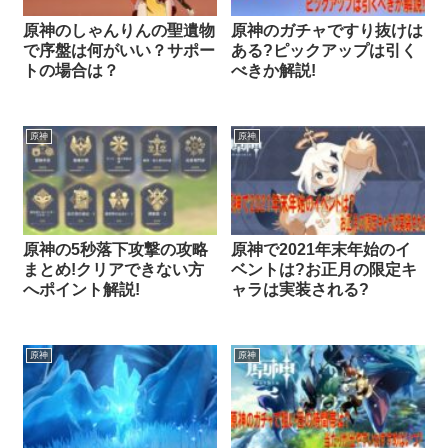
原神のしゃんりんの聖遺物
原神のガチャですり抜けは
で序盤は何がいい？サポー
ある?ピックアップは引く
トの場合は？
べきか解説!
原神
原神
原神の5秒落下攻撃の攻略
原神で2021年末年始のイ
まとめ!クリアできない方
ベントは?お正月の限定キ
へポイント解説!
ャラは実装される?
原神
原神