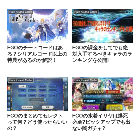
Fate Grand Order
Fate Grand Order
FGOのチートコードはあ
FGOの課金をしてでも絶
る？シリアルコード以上の
対入手するべきキャラのラ
特典があるのか解説！
ンキングを公開!
Fate Grand Order
Fate Grand Order
FGOのまとめてセレクト
FGOの水着イリヤは爆死
って何？どう使ったらいい
必至?ピックアップでも出
の？
ない闇ガチャ?