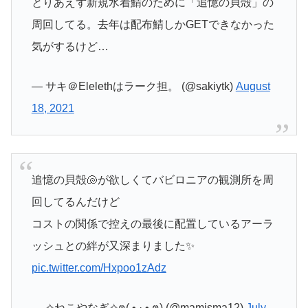
とりあえず新規水着鯖のために「追憶の貝殻」の
周回してる。去年は配布鯖しかGETできなかった
気がするけど…
— サキ＠Elelethはラーク担。 (@sakiytk)
August
18, 2021
追憶の貝殻🐚が欲しくてバビロニアの観測所を周
回してるんだけど
コストの関係で控えの最後に配置しているアーラ
ッシュとの絆が又深まりました✨
pic.twitter.com/Hxpoo1zAdz
— ✧ねこやなぎ✧ฅ( ̳• ·̫ • ̳ฅ) (@mamisma12)
July