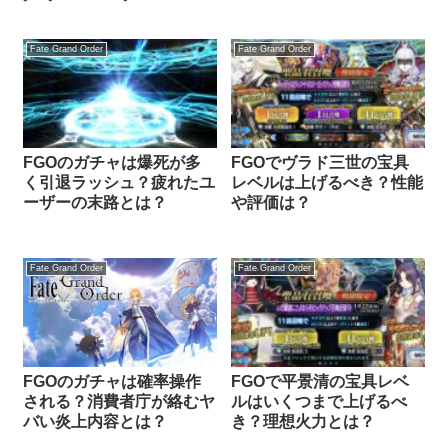
Fate Grand Order
Fate Grand Order
FGOのガチャは爆死が多
FGOでヴラド三世の宝具
く引退ラッシュ？疲れたユ
レベルは上げるべき？性能
ーザーの末路とは？
や評価は？
Fate Grand Order
Fate Grand Order
FGOのガチャは確率操作
FGOで平景清の宝具レベ
される？消費者庁が絡むヤ
ルはいくつまで上げるべ
バい炎上内容とは？
き？理想火力とは？