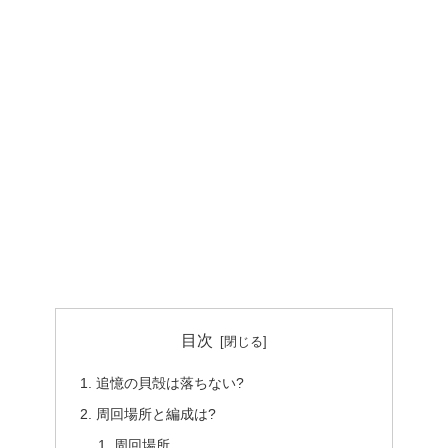
目次
追憶の貝殻は落ちない?
周回場所と編成は?
周回場所