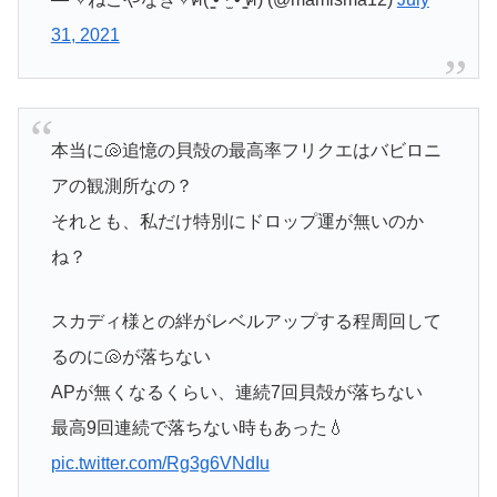
31, 2021
本当に🐚追憶の貝殻の最高率フリクエはバビロニ
アの観測所なの？
それとも、私だけ特別にドロップ運が無いのか
ね？
スカディ様との絆がレベルアップする程周回して
るのに🐚が落ちない
APが無くなるくらい、連続7回貝殻が落ちない
最高9回連続で落ちない時もあった💧
pic.twitter.com/Rg3g6VNdIu