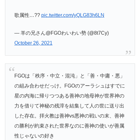
歌属性…??
pic.twitter.com/yQLG83h6LN
— 羊の兄さん@FGOわいわい勢 (@8t7Cy)
October 26, 2021
FGOは「秩序・中立・混沌」と「善・中庸・悪」
の組み合わせだっけ。FGOのアーラシュはすでに
星の内海に帰りつつある善神の地母神が世界神の
力を借りて神秘の残滓を結集して人の世に送り出
した存在。拝火教は善神vs悪神の戦いの末、善神
の勝利が約束された世界なのに善神の使いが善属
性じゃないの好き