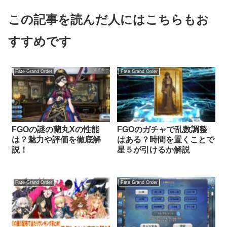
この記事を読んだ人にはこちらもお
すすめです
Fate Grand Order
Fate Grand Order
FGOの謎の蘭丸Xの性能
FGOのガチャで乱数調整
は？魅力や評価を徹底解
はある？時間を置くことで
説！
星５が引けるか解説
Fate Grand Order
Fate Grand Order