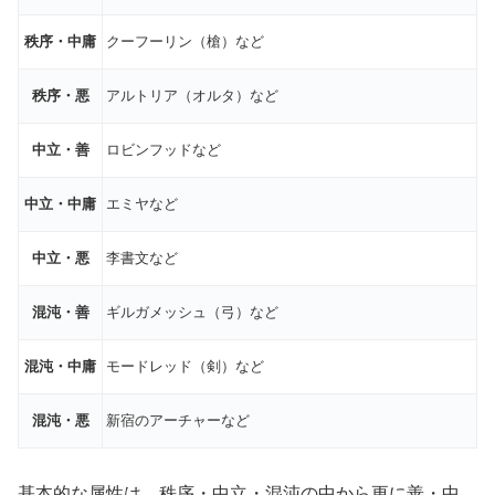
秩序・中庸
クーフーリン（槍）など
秩序・悪
アルトリア（オルタ）など
中立・善
ロビンフッドなど
中立・中庸
エミヤなど
中立・悪
李書文など
混沌・善
ギルガメッシュ（弓）など
混沌・中庸
モードレッド（剣）など
混沌・悪
新宿のアーチャーなど
基本的な属性は、秩序・中立・混沌の中から更に善・中