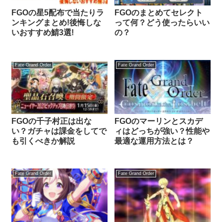
FGOの星5配布で当たりラ
FGOのまとめてセレクト
ンキングまとめ!後悔しな
って何？どう使ったらいい
いおすすめ鯖3選!
の？
Fate Grand Order
Fate Grand Order
FGOの千子村正は出な
FGOのマーリンとスカデ
い？ガチャは課金をしてで
ィはどっちが強い？性能や
も引くべきか解説
最適な運用方法とは？
Fate Grand Order
Fate Grand Order