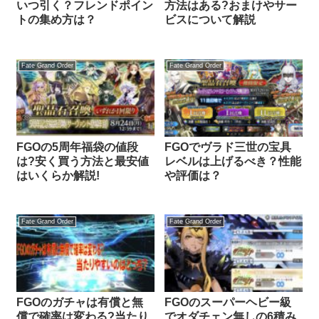
いつ引く？フレンドポイン
方法はある?おまけやサー
トの集め方は？
ビスについて解説
Fate Grand Order
Fate Grand Order
FGOの5周年福袋の値段
FGOでヴラド三世の宝具
は?安く買う方法と最安値
レベルは上げるべき？性能
はいくらか解説!
や評価は？
Fate Grand Order
Fate Grand Order
FGOのガチャは有償と無
FGOのスーパーヘビー級
償で確率は変わる?当たり
でオダチェン無しの6積み