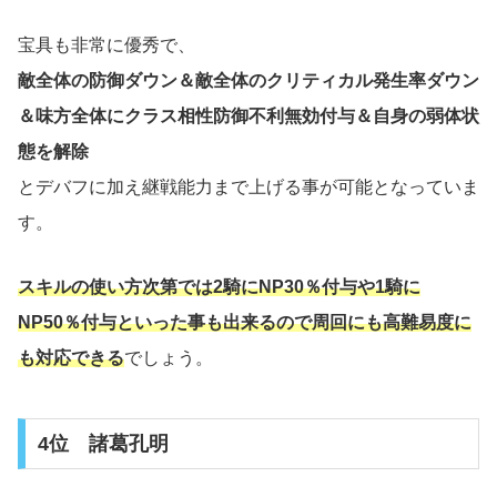
宝具も非常に優秀で、
敵全体の防御ダウン＆敵全体のクリティカル発生率ダウン
＆味方全体にクラス相性防御不利無効付与＆自身の弱体状
態を解除
とデバフに加え継戦能力まで上げる事が可能となっていま
す。
スキルの使い方次第では2騎にNP30％付与や1騎に
NP50％付与といった事も出来るので周回にも高難易度に
も対応できる
でしょう。
4位 諸葛孔明