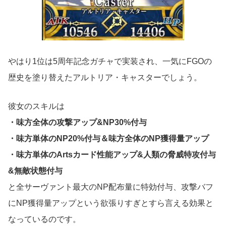
やはり1位は5周年記念ガチャで実装され、一気にFGOの
歴史を塗り替えたアルトリア・キャスターでしょう。
彼女のスキルは
・味方全体の攻撃アップ&NP30%付与
・味方単体のNP20%付与＆味方全体のNP獲得量アップ
・味方単体のArtsカード性能アップ&人類の脅威特攻付与
&無敵状態付与
と全サーヴァント最大のNP配布量に特効付与、攻撃バフ
にNP獲得量アップという欲張りすぎとすら言える効果と
なっているのです。