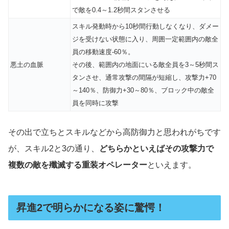
で敵を0.4～1.2秒間スタンさせる
スキル発動時から10秒間行動しなくなり、ダメー
ジを受けない状態に入り、周囲一定範囲内の敵全
員の移動速度-60％。
悪土の血脈
その後、範囲内の地面にいる敵全員を3～5秒間ス
タンさせ、通常攻撃の間隔が短縮し、攻撃力+70
～140％、防御力+30～80％、ブロック中の敵全
員を同時に攻撃
その出で立ちとスキルなどから高防御力と思われがちです
が、スキル2と3の通り、
どちらかといえばその攻撃力で
複数の敵を殲滅する重装オペレーター
といえます。
昇進2で明らかになる姿に驚愕！