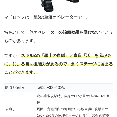
マドロックは、
星6の重装オペレーター
です。
特色として、
他オペレーターの治癒効果を受けない
という
ものがあります。
ですが、
スキル2の「悪土の血脈」と素質「沃土を我が身
に」による自回復能力があるので、永くステージに留まる
ことができます。
防御力強化γ
防御力+30～100％
次の通常攻撃時、自身のHPが最大値の4～6％回
復
岩崩し
周囲一定範囲内の地面にいる敵全員に攻撃力の
170～270％の物理ダメージを与え、30％の確率