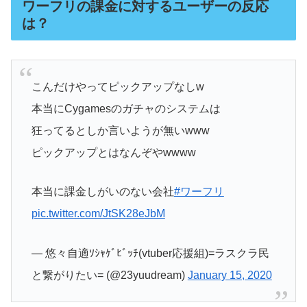
ワーフリの課金に対するユーザーの反応
は？
こんだけやってピックアップなしw
本当にCygamesのガチャのシステムは
狂ってるとしか言いようが無いwww
ピックアップとはなんぞやwwww
本当に課金しがいのない会社
#ワーフリ
pic.twitter.com/JtSK28eJbM
— 悠々自適ｿｼｬｹﾞﾋﾞｯﾁ(vtuber応援組)=ラスクラ民
と繋がりたい= (@23yuudream)
January 15, 2020