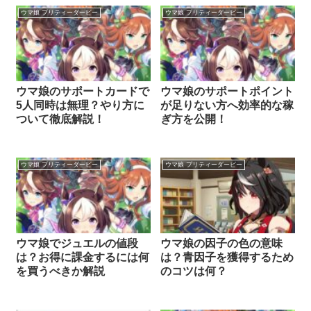
ウマ娘 プリティーダービー
ウマ娘 プリティーダービー
ウマ娘のサポートカードで
ウマ娘のサポートポイント
5人同時は無理？やり方に
が足りない方へ効率的な稼
ついて徹底解説！
ぎ方を公開！
ウマ娘 プリティーダービー
ウマ娘 プリティーダービー
ウマ娘でジュエルの値段
ウマ娘の因子の色の意味
は？お得に課金するには何
は？青因子を獲得するため
を買うべきか解説
のコツは何？