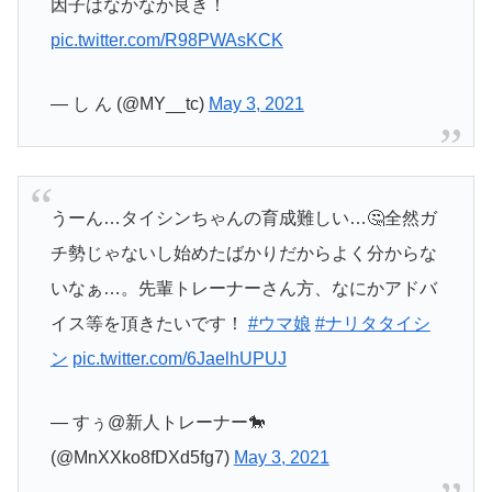
因子はなかなか良き！
pic.twitter.com/R98PWAsKCK
— し ん (@MY__tc)
May 3, 2021
うーん…タイシンちゃんの育成難しい…🤔全然ガ
チ勢じゃないし始めたばかりだからよく分からな
いなぁ…。先輩トレーナーさん方、なにかアドバ
イス等を頂きたいです！
#ウマ娘
#ナリタタイシ
ン
pic.twitter.com/6JaelhUPUJ
— すぅ@新人トレーナー🐎
(@MnXXko8fDXd5fg7)
May 3, 2021