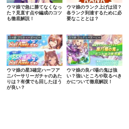
ウマ娘で急に勝てなくなっ
ウマ娘のランク上げは沼？
た？見直す点や編成のコツ
各ランク到達するために必
も徹底解説！
要なこととは？
ウマ娘 プリティーダービー
ウマ娘 プリティーダービー
ウマ娘の星3確定ハーフア
ウマ娘の良バ場の鬼は強
ニバーサリーガチャのあた
い？強いところや取るべき
りは？有償でも回したほう
かについて徹底解説！
が良い？