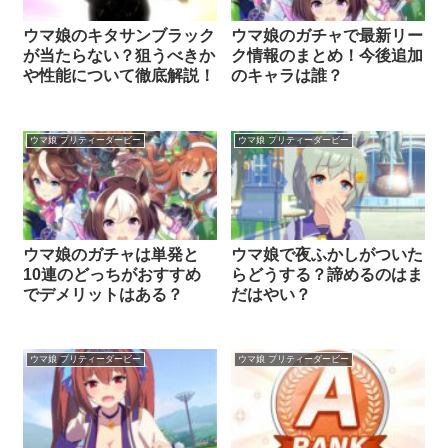
ウマ娘のキタサンブラック
ウマ娘のガチャで最新リー
が当たらない？狙うべきか
ク情報のまとめ！今後追加
や性能について徹底解説！
のキャラは誰？
ウマ娘 プリティーダービー
ウマ娘 プリティーダービー
ウマ娘のガチャは単発と
ウマ娘で夜ふかしがついた
10連のどっちがおすすめ
らどうする？諦めるのはま
でデメリットはある？
だはやい？
ウマ娘 プリティーダービー
ウマ娘 プリティーダービー