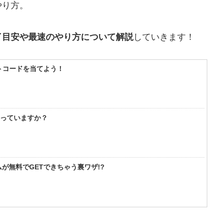
やり方。
了目安や最速のやり方について解説
していきます！
フトコードを当てよう！
知っていますか？
が無料でGETできちゃう裏ワザ!?