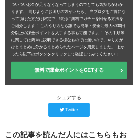
ついついお金が足りなくなってしまうのでとても気持ちがわか
ります。 同じようにお困りの方がいたら、 当ブログをご覧にな
って頂けた方だけ限定で、特別に無料でガチャを回せる方法を
ご紹介します！ このやり方なら誰でも簡単・安全に最大5000円
分以上の課金ポイントを入手する事も可能ですよ！ その手順等
に関しては簡単に説明できる様なものでは無いので、やり方が
ひとまとめに分かるまとめられたページを用意しました。 よか
ったら以下のボタンをクリックして確認してみてください！
無料で課金ポイントをGETする
シェアする
Twitter
この記事を読んだ人にはこちらもお