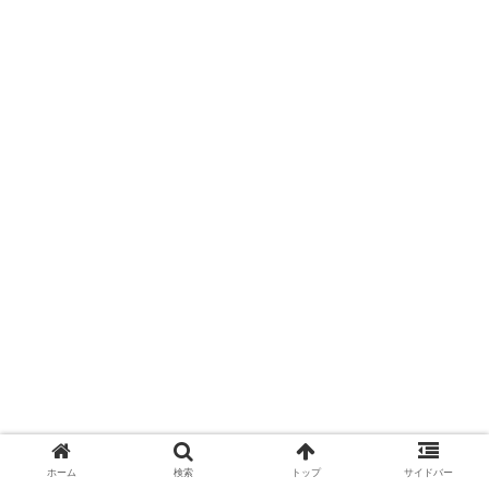
ホーム
検索
トップ
サイドバー