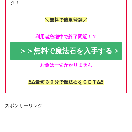
ク！！
＼無料で簡単登録／
利用者急増中で終了間近！？
＞＞無料で魔法石を入手する
お金は一切かかりません
ΔΔ最短３０分で魔法石をＧＥＴΔΔ
スポンサーリンク