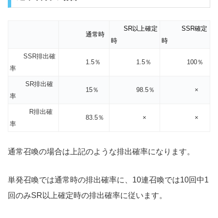
SR以上確定
SSR確定
通常時
時
時
SSR排出確
1.5％
1.5％
100％
率
SR排出確
15％
98.5％
×
率
R排出確
83.5％
×
×
率
通常召喚の場合は上記のような排出確率になります。
単発召喚では通常時の排出確率に、10連召喚では10回中1
回のみSR以上確定時の排出確率に従います。