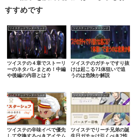
すすめです
ツイステッドワンダーランド
ツイステッドワンダーランド
ツイステの４章でストーリ
ツイステのガチャですり抜
ーのネタバレまとめ！中編
けは起こる?1体狙いで追
や後編の内容とは？
うのは危険か解説
ツイステッドワンダーランド
ツイステッドワンダーランド
ツイステの辛味イベで優先
ツイステでリーチ兄弟の誕
して交換するべきアイテム
生日ガチャは引くべき?性