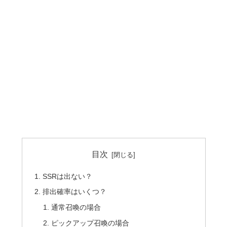
目次
SSRは出ない？
排出確率はいくつ？
通常召喚の場合
ピックアップ召喚の場合