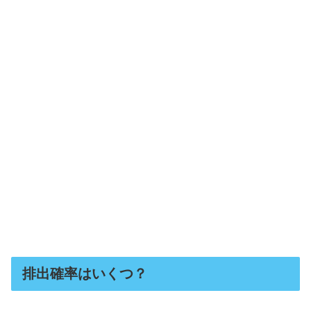
排出確率はいくつ？