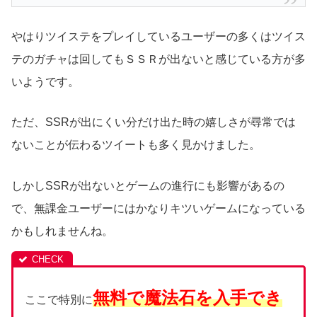
やはりツイステをプレイしているユーザーの多くはツイス
テのガチャは回してもＳＳＲが出ないと感じている方が多
いようです。
ただ、SSRが出にくい分だけ出た時の嬉しさが尋常では
ないことが伝わるツイートも多く見かけました。
しかしSSRが出ないとゲームの進行にも影響があるの
で、無課金ユーザーにはかなりキツいゲームになっている
かもしれませんね。
無料で魔法石を入手でき
ここで特別に