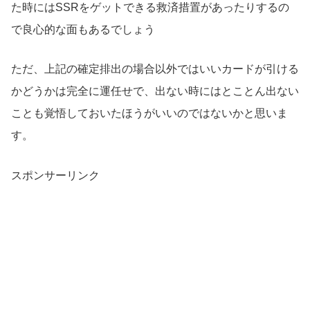
た時にはSSRをゲットできる救済措置があったりするの
で良心的な面もあるでしょう
ただ、上記の確定排出の場合以外ではいいカードが引ける
かどうかは完全に運任せで、出ない時にはとことん出ない
ことも覚悟しておいたほうがいいのではないかと思いま
す。
スポンサーリンク