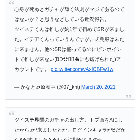
心身が死ぬとガチャが輝く法則がマジであるので
はないか？と思うなどしている近況報告。
ツイステくんは推しが約1年で初めてSRが来まし
た。イデアくんっていうんですが。式典服は未だ
に来ません。他のSRは揃ってるのにピンポイン
トで推しが来ない(BD💀🧚‍♀️🐙にも逃げられた)ア
カウントです。
pic.twitter.com/vAxICBFw1w
— かなと🌿療養中 (@07_knt)
March 20, 2021
ツイステ界隈のガチャの出し方、トプ画をAにし
たからbが来ましたとか、ログインキャラがBだか
らAが来ましたとかいう法則があるのね