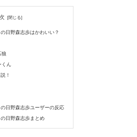
次
イの日野森志歩はかわいい？
匹狼
ーくん
解説！
イの日野森志歩ユーザーの反応
イの日野森志歩まとめ