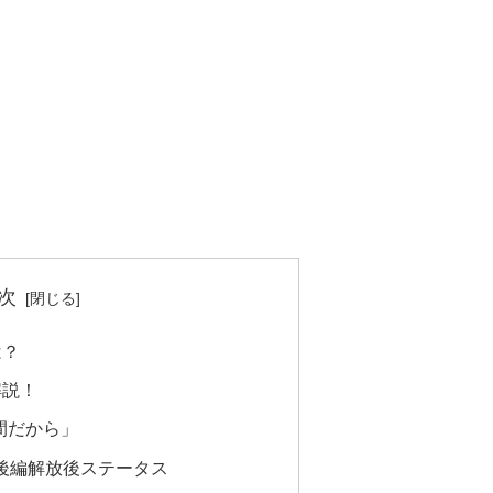
次
は？
解説！
間だから」
後編解放後ステータス