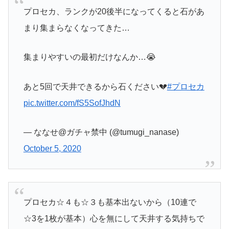
プロセカ、ランクが20後半になってくると石があ
まり集まらなくなってきた…
集まりやすいの最初だけなんか…😭
あと5回で天井できるから石ください💔
#プロセカ
pic.twitter.com/fS5SofJhdN
— ななせ@ガチャ禁中 (@tumugi_nanase)
October 5, 2020
プロセカ☆４も☆３も基本出ないから（10連で
☆3を1枚が基本）心を無にして天井する気持ちで