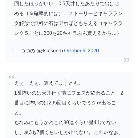
回したほうがいい 0.5天井したあたりで出はじ
める（※確率的には） ストーリーとキャララン
ク解放で無料の石はアホほどもらえる（キャララ
ンク５ごとに300を20キャラぶん貰えるから…）
— つつの (@tsutsuno)
October 6, 2020
えぇ、えぇ、震えてますとも。
1番怖いのは天井行く前にフェスが終わること。2
番目に怖いのは295回目くらいでミクが出るこ
と。
ちなみにもうかれこれ80連くらい星4出てない
し、星3も7個くらいしか出てない。こわいなぁ、