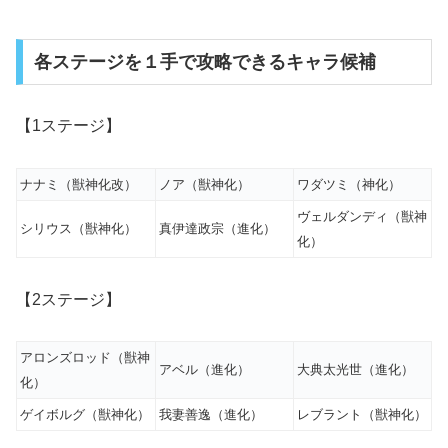
各ステージを１手で攻略できるキャラ候補
【1ステージ】
ナナミ（獣神化改）
ノア（獣神化）
ワダツミ（神化）
ヴェルダンディ（獣神
シリウス（獣神化）
真伊達政宗（進化）
化）
【2ステージ】
アロンズロッド（獣神
アベル（進化）
大典太光世（進化）
化）
ゲイボルグ（獣神化）
我妻善逸（進化）
レブラント（獣神化）