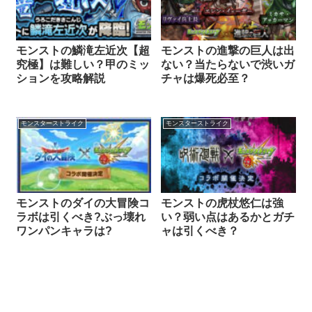
モンストの鱗滝左近次【超
モンストの進撃の巨人は出
究極】は難しい？甲のミッ
ない？当たらないで渋いガ
ションを攻略解説
チャは爆死必至？
モンスターストライク
モンスターストライク
モンストのダイの大冒険コ
モンストの虎杖悠仁は強
ラボは引くべき?ぶっ壊れ
い？弱い点はあるかとガチ
ワンパンキャラは?
ャは引くべき？