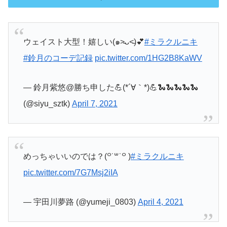
ウェイスト大型！嬉しい(๑˃̵ᴗ˂̵)💕
#ミラクルニキ
#鈴月のコーデ記録
pic.twitter.com/1HG2B8KaWV
— 鈴月紫悠@勝ち申した💪(*´∀｀*)💪🐍🐍🐍🐍🐍
(@siyu_sztk)
April 7, 2021
めっちゃいいのでは？(꒪˙꒳˙꒪ )
#ミラクルニキ
pic.twitter.com/7G7Msj2iIA
— 宇田川夢路 (@yumeji_0803)
April 4, 2021