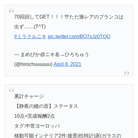
70回回してGET！！！🎊ただ激レアのブランコは
出ず……(T^T)
#ミラクルニキ
pic.twitter.com/BO7xJz0TQO
— まめぴか@ニキ名→ひろちゅう
(@hirochuuuuuu)
April 8, 2021
累計チャージ
【静夜の鐘の音】ステータス
10点+完成報酬2点
タグ:中世ヨーロッパ
移動可能インテリア2件:後景(柱時計)床(ガラスの