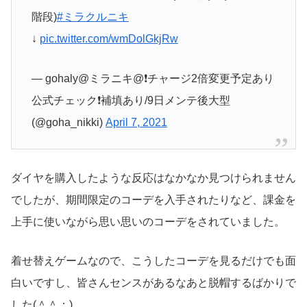
階段)
#ミラクルニキ
↓
pic.twitter.com/wmDolGkjRw
— gohaly@ミラニキ@❗チャージ2倍変更予定あり
公式チェック❗補填あり/9日メンテ後大型
(@goha_nikki)
April 7, 2021
ダイヤを購入したような反応はなかなか見つけられません
でしたが、期間限定のコーデを入手されたりなど、課金を
上手に使いながら思い思いのコーデをされていました。
着せ替えゲームなので、こうしたコーデを見るだけでも面
白いですし、皆さんセンスがあるなあと脱帽するばかりで
した(＾＾；)