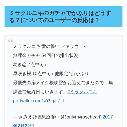
ミラクルニキのガチャでかぶりはどうす
る？についてのユーザーの反応は？
ミラクルニキ 愛の誓い ファラウェイ
無課金ガチャ 54回目の排出状況
幼き恋 7点中6点
早咲き桜 10点中5点 他限定4点かぶり
最優先の扇メイク桜吹雪がお迎えできたので、無
課金で最終日もいきます。
#ミラクルニキ
pic.twitter.com/siY9gJjZtJ
— さみえ@喘息療養中 (@onlymyroseheart)
2017
年2月22日