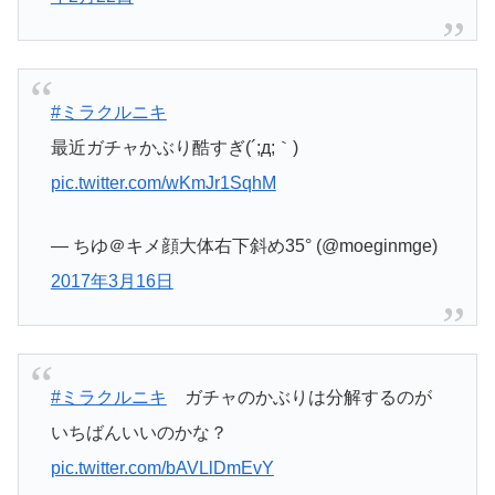
#ミラクルニキ
最近ガチャかぶり酷すぎ(´;д;｀)
pic.twitter.com/wKmJr1SqhM
— ちゆ＠キメ顔大体右下斜め35° (@moeginmge)
2017年3月16日
#ミラクルニキ
ガチャのかぶりは分解するのが
いちばんいいのかな？
pic.twitter.com/bAVLlDmEvY