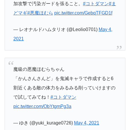
加攻撃で汚染ガードを張ること。
#コトダマン
#ま
どマギ
#悪魔ほむら
pic.twitter.com/GebqTFGD1f
— レオナルドハムタリオ (@Leolio0701)
May 4,
2021
魔級の悪魔ほむらちゃん
「かんさんさんど」を鬼滅キャラで作成すると6
割近くある敵の体力をみるみる削っていけますの
で試してみてね！
#コトダマン
pic.twitter.com/ObYtgmPg3a
— ゆき (@yuki_kurage0726)
May 4, 2021