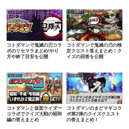
コトダマン
コトダマン
コトダマンで鬼滅の刃コラ
コトダマンで鬼滅の刃の検
ボのリセマラまとめ!やり
定クエスト答えまとめ！ク
方や終了目安を公開
イズの回答を公開
コトダマン
コトダマン
コトダマンと仮面ライダー
コトダマンのまどマギコラ
コラボでクイズ大戦の昭和
ボ第2弾のクイズクエスト
編の答えまとめ
の答えまとめ！