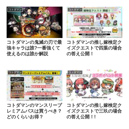
コトダマン
コトダマン
コトダマンの鬼滅の刃で最
コトダマンの推し嫁検定ク
強キャラは誰?一番強くて
イズクエストで四葉の場合
使えるのは誰か解説
の答え公開！
コトダマン
コトダマン
コトダマンのマンスリープ
コトダマンの推し嫁検定ク
レミアムパスは買うべき？
イズクエストで三玖の場合
どのくらいお得？
の答え公開！!