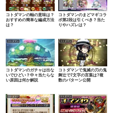
コトダマンの軸の意味は？
コトダマンのまどマギコラ
おすすめの簡単な編成方法
ボ第2段は引くべき？当た
は？
りやハズレは？
コトダマン
コトダマン
コトダマンのガチャは出な
コトダマンで鬼滅の刃の鬼
いでひどい？中々当たらな
舞辻で7文字の言葉は?複
い原因は何か解説
数のパターン公開
コトダマン
コトダマン