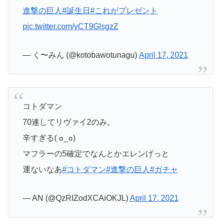
進撃の巨人
#誕生日
#これがプレゼント
pic.twitter.com/yCT9GlsgzZ
— く〜みん (@kotobawotunagu)
April 17, 2021
コトダマン
70連してリヴァイ2のみ。
辛すぎる( ๐_๐)
マフラーの5確定でなんとかエレンげっと
運ないなあ
#コトダマン
#進撃の巨人
#ガチャ
— AN (@QzRIZodXCAiOKJL)
April 17, 2021