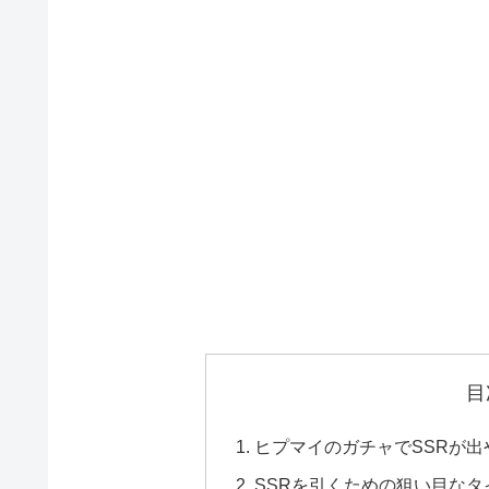
目
ヒプマイのガチャでSSRが
SSRを引くための狙い目なタ