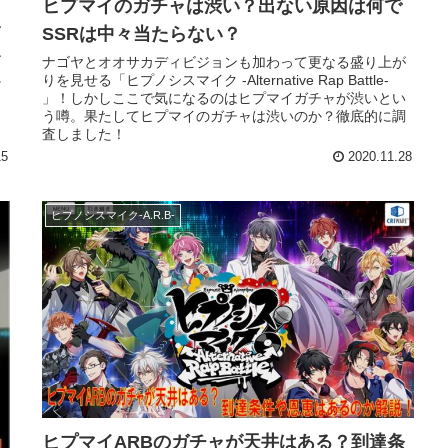
ヒプマイのガチャは渋い？出ない原因は何で
ん
SSRは中々当たらない？
。
す
ナゴヤとオオサカディビジョンも加わって更なる盛り上が
に
りを見せる「ヒプノシスマイク -Alternative Rap Battle-
」！しかしここで気になるのはヒプマイガチャが渋いとい
う噂。果たしてヒプマイのガチャは渋いのか？徹底的に調
査しました！
15
2020.11.28
ヒプノシスマイク-A.R.B-
ヒプマイARBのガチャが天井はある？到達条