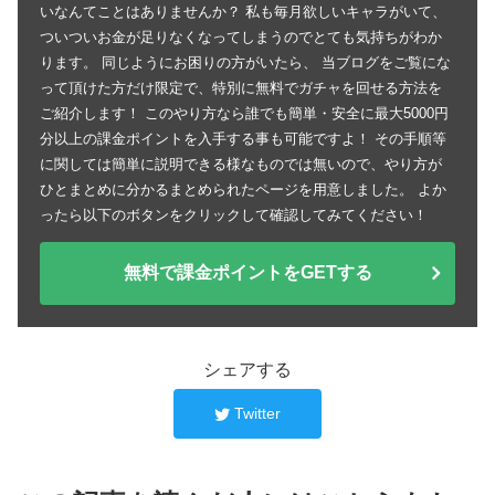
いなんてことはありませんか？ 私も毎月欲しいキャラがいて、
ついついお金が足りなくなってしまうのでとても気持ちがわか
ります。 同じようにお困りの方がいたら、 当ブログをご覧にな
って頂けた方だけ限定で、特別に無料でガチャを回せる方法を
ご紹介します！ このやり方なら誰でも簡単・安全に最大5000円
分以上の課金ポイントを入手する事も可能ですよ！ その手順等
に関しては簡単に説明できる様なものでは無いので、やり方が
ひとまとめに分かるまとめられたページを用意しました。 よか
ったら以下のボタンをクリックして確認してみてください！
無料で課金ポイントをGETする
シェアする
Twitter