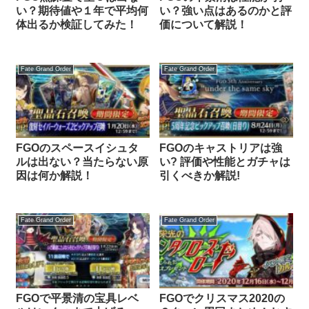
い？期待値や１年で平均何
い？強い点はあるのかと評
体出るか検証してみた！
価について解説！
Fate Grand Order
Fate Grand Order
FGOのスペースイシュタ
FGOのキャストリアは強
ルは出ない？当たらない原
い? 評価や性能とガチャは
因は何か解説！
引くべきか解説!
Fate Grand Order
Fate Grand Order
FGOで平景清の宝具レベ
FGOでクリスマス2020の