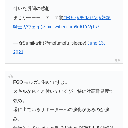
引いた瞬間の感想
まじかーーー！？！？驚
#FGO
#モルガン
#妖精
騎士ガウェイン
pic.twitter.com/Io61YVjTs7
— ✿Sumika❀ (@mofumofu_sleepy)
June 13,
2021
FGO モルガン強いですよ。
スキルが色々と付いているが、特に対高難易度で
強め。
場に出ているサポーターへの強化があるのが強
み。
分類としては強キャラでガチャでGETする価値は