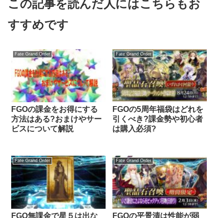
この記事を読んだ人にはこちらもお
すすめです
Fate Grand Order
Fate Grand Order
FGOの課金をお得にする
FGOの5周年福袋はどれを
方法はある?おまけやサー
引くべき?課金勢や初心者
ビスについて解説
は購入必須?
Fate Grand Order
Fate Grand Order
FGO無課金で星５は出な
FGOの平景清は性能が弱