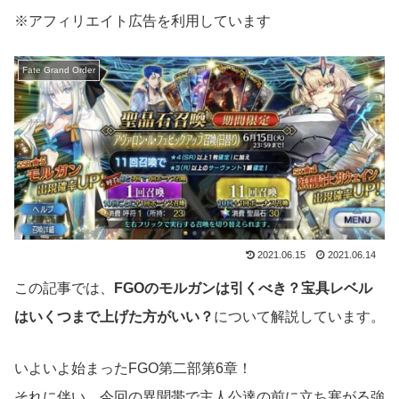
※アフィリエイト広告を利用しています
Fate Grand Order
2021.06.15
2021.06.14
この記事では、
FGOのモルガンは引くべき？宝具レベル
はいくつまで上げた方がいい？
について解説しています。
いよいよ始まったFGO第二部第6章！
それに伴い、今回の異聞帯で主人公達の前に立ち塞がる強