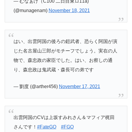
— むなぁげ（C100 二日目東ロ11a)
(@munagenam)
November 18, 2021
はい、出雲阿国の後ろの鎧武者、恐らく阿国が演
じた名古屋山三郎がモチーフでしょう。実在の人
物で、森忠政の家臣でした。はい、お察しの通
り、森忠政は鬼武蔵・森長可の弟です
— 劉度 (@arther456)
November 17, 2021
出雲阿国のCVは上坂すみれさん＆マフィア梶田
さんです！
#FateGO
#FGO