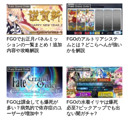
Fate Grand Order
Fate Grand Order
FGOでお正月パネルミッ
FGOのアルトリアシステ
ションの一覧まとめ！追加
ムとは？どこらへんが強い
内容や攻略解説
かを解説
Fate Grand Order
Fate Grand Order
FGOは課金しても爆死が
FGOの水着イリヤは爆死
多い？病気的で依存症のユ
必至?ピックアップでも出
ーザーが増加中？
ない闇ガチャ?