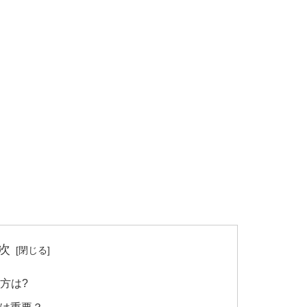
次
方は?
事は重要？