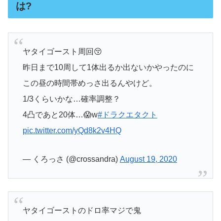
は?
ヤタイゴースト周回😚
昨日まで10周して1体出るか出ないかやったのに
この昼の時間帯めっさ出るんやけど。
1/3くらいかな…確率調整？
4凸であと20体…😱w
#ドラクエタクト
pic.twitter.com/yQd8k2v4HQ
— くろっさ (@crossandra)
August 19, 2020
ヤタイゴーストのドロ率マジで鬼