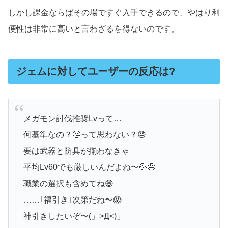
しかし課金ならばその場ですぐ入手できるので、やはり利
便性は非常に高いと言わざるを得ないのです。
ジェムに対してユーザーの反応は?
メガモン討伐推奨Lvって…
何基準なの？🤔って思わない？😓
要は武器と防具が揃わなきゃ
平均Lv60でも厳しいんだよね〜💦😅
職業の選択も含めてね😄
……｢福引き｣次第だね〜😱
神引きしたいぞ〜(」>Д<)」