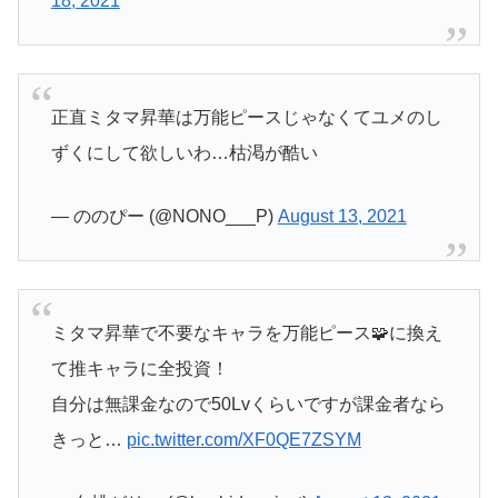
18, 2021
正直ミタマ昇華は万能ピースじゃなくてユメのし
ずくにして欲しいわ…枯渇が酷い
— ののぴー (@NONO___P)
August 13, 2021
ミタマ昇華で不要なキャラを万能ピース🧩に換え
て推キャラに全投資！
自分は無課金なので50Lvくらいですが課金者なら
きっと…
pic.twitter.com/XF0QE7ZSYM