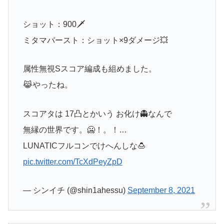
ショット：900🗡
ミタマバースト：ショット×9ダメージ💥
属性無視Sスコア編成も組めました。
😹やったね。
スコアタは 17凸とかいう お化け👻なんで
無縁の世界です。🥶！。！…
LUNATICフルコンでけへんしな🍮
pic.twitter.com/TcXdPeyZpD
— シンイチ (@shin1ahessu)
September 8, 2021