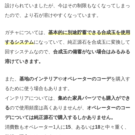
設けられていましたが、今はその制限もなくなってしまっ
たので、より石が溶けやすくなっています。
ガチャについては、
基本的に別途貯蓄できる合成玉を使用
するシステム
になっていて、純正源石を合成玉に変換して
回すシステムなので、
合成玉の備蓄がない場合はみるみる
溶けていきます。
また、
基地のインテリア
や
オペレーターのコーデ
を購入す
るために使う場合もあります。
インテリアについては、
集めた家具パーツでも購入ができ
る
ので使用頻度は高くありませんが、
オペレーターのコー
デについては純正源石で購入するしかありません。
消費数もオペレーター1人に
15
、あるいは
18
と中々重く、