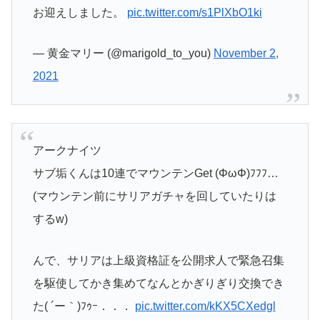
お迎えしました。
pic.twitter.com/s1PlXbO1ki
— 黄金マリー (@marigold_to_you)
November 2,
2021
アークナイツ
サブ垢くんは10連でマウンテンGet (ΦωΦ)ﾌﾌﾌ…
(マウンテン前にサリアガチャを回していたりは
するw)
んで、サリアは上級資格証を公開求人で緊急召集
を駆使してかき集めてなんとかぎりぎり交換でき
た( ´ー｀)ﾌｩｰ．．．
pic.twitter.com/kKX5CXedgl