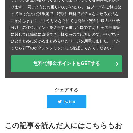
ついついお金が足りなくなってしまうのでとても気持ちがわか
ります。 同じようにお困りの方がいたら、 当ブログをご覧にな
って頂けた方だけ限定で、特別に無料でガチャを回せる方法を
ご紹介します！ このやり方なら誰でも簡単・安全に最大5000円
分以上の課金ポイントを入手する事も可能ですよ！ その手順等
に関しては簡単に説明できる様なものでは無いので、やり方が
ひとまとめに分かるまとめられたページを用意しました。 よか
ったら以下のボタンをクリックして確認してみてください！
無料で課金ポイントをGETする
シェアする
Twitter
この記事を読んだ人にはこちらもお