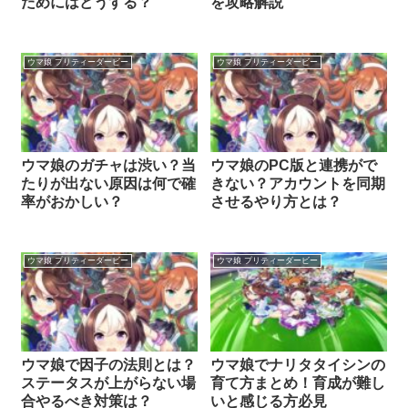
ためにはどうする？
を攻略解説
ウマ娘 プリティーダービー
ウマ娘 プリティーダービー
ウマ娘のガチャは渋い？当
ウマ娘のPC版と連携がで
たりが出ない原因は何で確
きない？アカウントを同期
率がおかしい？
させるやり方とは？
ウマ娘 プリティーダービー
ウマ娘 プリティーダービー
ウマ娘で因子の法則とは？
ウマ娘でナリタタイシンの
ステータスが上がらない場
育て方まとめ！育成が難し
合やるべき対策は？
いと感じる方必見