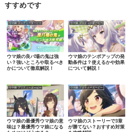
すすめです
ウマ娘 プリティーダービー
ウマ娘 プリティーダービー
ウマ娘の良バ場の鬼は強
ウマ娘のテンポアップの発
い？強いところや取るべき
動条件は？使えるかや効果
かについて徹底解説！
について解説！
ウマ娘 プリティーダービー
ウマ娘 プリティーダービー
ウマ娘の最優秀ウマ娘の意
ウマ娘のストーリーで3章
味は？最優秀ウマ娘になる
が勝てない？おすすめ対策