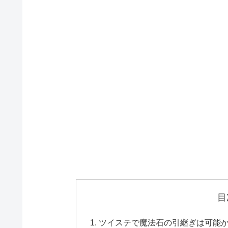
目
ツイステで魔法石の引継ぎは可能