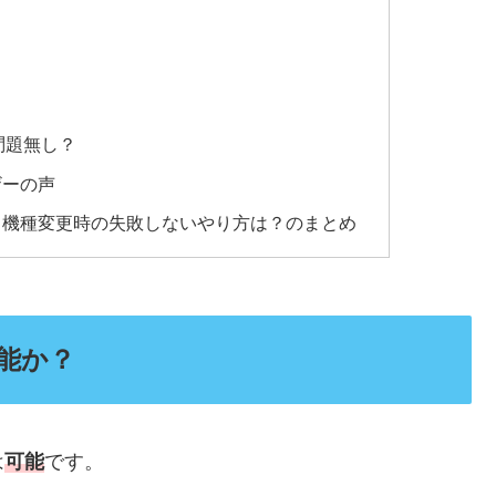
問題無し？
ザーの声
？機種変更時の失敗しないやり方は？のまとめ
能か？
は
可能
です。